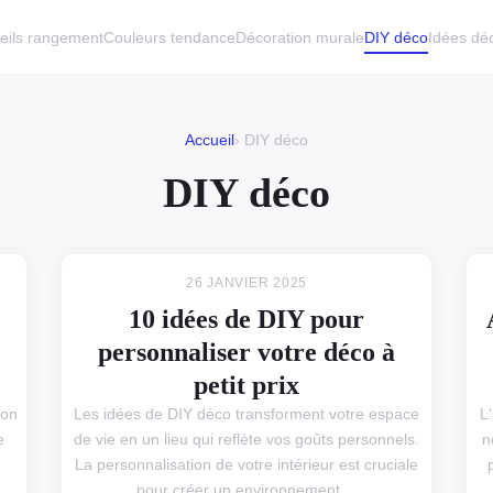
eils rangement
Couleurs tendance
Décoration murale
DIY déco
Idées dé
Accueil
› DIY déco
DIY déco
26 JANVIER 2025
10 idées de DIY pour
personnaliser votre déco à
petit prix
ion
Les idées de DIY déco transforment votre espace
L
e
de vie en un lieu qui reflète vos goûts personnels.
n
La personnalisation de votre intérieur est cruciale
pour créer un environnement ...