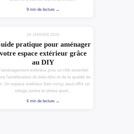
9 min de lecture →
26 JANVIER 2025
uide pratique pour aménager
votre espace extérieur grâce
au DIY
'aménagement extérieur joue un rôle essentiel
ns l'amélioration du bien-être et de la qualité de
ie. Un espace extérieur bien conçu peut offrir un
refuge contre le stress quoti...
6 min de lecture →