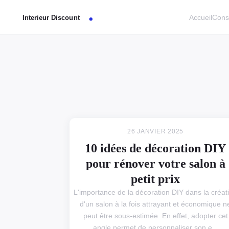
Accueil
Cons
26 JANVIER 2025
10 idées de décoration DIY
pour rénover votre salon à
petit prix
L'importance de la décoration DIY dans la créat
d'un salon à la fois attrayant et économique n
peut être sous-estimée. En effet, adopter cet
angle permet de personnaliser son e...