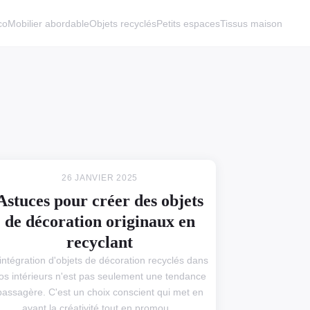
co
Mobilier abordable
Objets recyclés
Petits espaces
Tissus maison
26 JANVIER 2025
Astuces pour créer des objets
de décoration originaux en
recyclant
'intégration d'objets de décoration recyclés dans
os intérieurs n'est pas seulement une tendance
passagère. C'est un choix conscient qui met en
avant la créativité tout en promou...