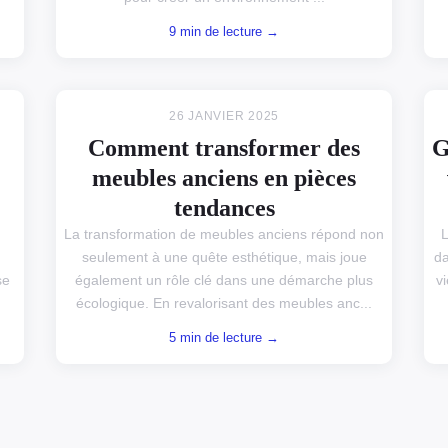
9 min de lecture →
26 JANVIER 2025
Comment transformer des
G
meubles anciens en pièces
tendances
La transformation de meubles anciens répond non
L
seulement à une quête esthétique, mais joue
da
se
également un rôle clé dans une démarche plus
v
écologique. En revalorisant des meubles anc...
5 min de lecture →