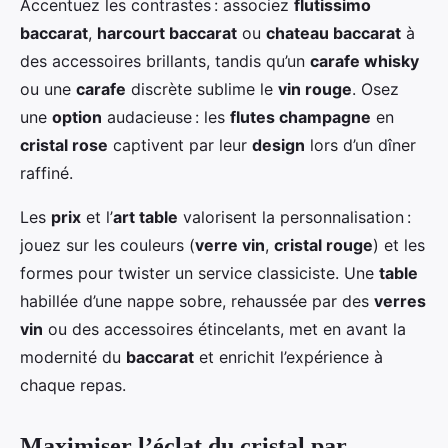
Accentuez les contrastes : associez
flutissimo
baccarat
,
harcourt baccarat
ou
chateau baccarat
à
des accessoires brillants, tandis qu’un
carafe whisky
ou une
carafe
discrète sublime le
vin rouge
. Osez
une
option
audacieuse : les
flutes champagne
en
cristal rose
captivent par leur
design
lors d’un dîner
raffiné.
Les
prix
et l’
art table
valorisent la personnalisation :
jouez sur les couleurs (
verre vin
,
cristal rouge
) et les
formes pour twister un service classiciste. Une
table
habillée d’une nappe sobre, rehaussée par des
verres
vin
ou des accessoires étincelants, met en avant la
modernité du
baccarat
et enrichit l’expérience à
chaque repas.
Maximiser l’éclat du cristal par