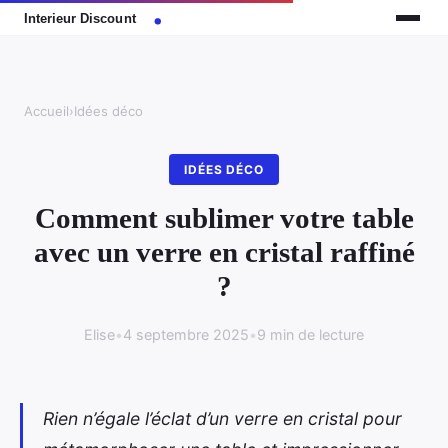
Accueil
›
Idées déco
IDÉES DÉCO
Comment sublimer votre table
avec un verre en cristal raffiné
?
Elise
•
4 septembre 2025
•
9 min de lecture
Rien n’égale l’éclat d’un verre en cristal pour